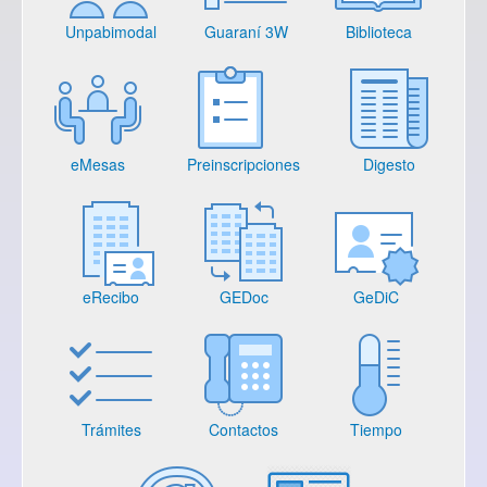
Unpabimodal
Guaraní 3W
Biblioteca
eMesas
Preinscripciones
Digesto
eRecibo
GEDoc
GeDiC
Trámites
Contactos
Tiempo