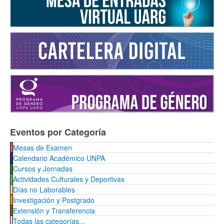
Eventos por Categoría
Mesas de Examen
Calendario Académico UNPA
Cursos y Jornadas
Actividades Culturales y Deportivas
Días no Laborables
Investigación y Postgrado
Extensión y Transferencia
Todas las categorías...