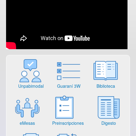
Unpabimodal
Guaraní 3W
Biblioteca
eMesas
Preinscripciones
Digesto